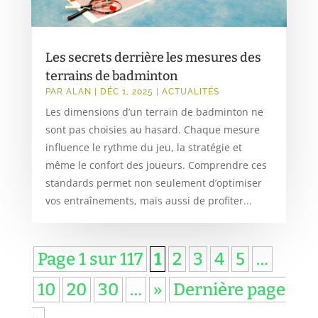
Les secrets derrière les mesures des
terrains de badminton
PAR
ALAN
|
DÉC 1, 2025
|
ACTUALITÉS
Les dimensions d’un terrain de badminton ne
sont pas choisies au hasard. Chaque mesure
influence le rythme du jeu, la stratégie et
même le confort des joueurs. Comprendre ces
standards permet non seulement d’optimiser
vos entraînements, mais aussi de profiter...
Page 1 sur 117
1
2
3
4
5
…
10
20
30
…
»
Dernière page