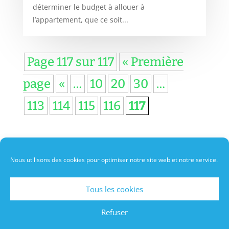
déterminer le budget à allouer à
l’appartement, que ce soit...
Page 117 sur 117
« Première
page
«
…
10
20
30
…
113
114
115
116
117
Nous utilisons des cookies pour optimiser notre site web et notre service.
A propos de moi
Politique de cookies
Contact
Tous les cookies
Design de
Elegant Themes
| Propulsé par
Refuser
WordPress