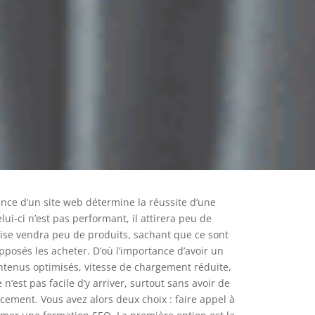
ance d’un site web détermine la réussite d’une
elui-ci n’est pas performant, il attirera peu de
eprise vendra peu de produits, sachant que ce sont
pposés les acheter. D’où l’importance d’avoir un
ntenus optimisés, vitesse de chargement réduite,
e n’est pas facile d’y arriver, surtout sans avoir de
ement. Vous avez alors deux choix : faire appel à