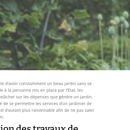
ible d’avoir constamment un beau jardin sans se
de à la personne mis en place par l’État, les
 relâcher sur les dépenses que génère un jardin.
le de se permettre les services d’un jardinier de
est d’autant plus raisonnable afin de ne pas saler
on.
tion des travaux de