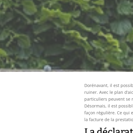
Dorénavant, il est poss
ruiner. Avec le plan d’ai
particuliers peuvent se
Désormais, il est possib
façon régulière. Ce qui 
la facture de la prestati
La déclara