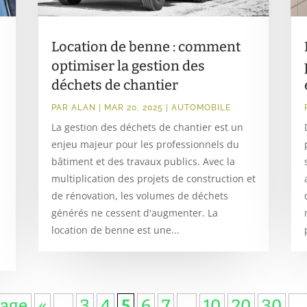
Location de benne : comment
optimiser la gestion des
déchets de chantier
PAR
ALAN
|
MAR 20, 2025
|
AUTOMOBILE
La gestion des déchets de chantier est un
enjeu majeur pour les professionnels du
bâtiment et des travaux publics. Avec la
multiplication des projets de construction et
de rénovation, les volumes de déchets
générés ne cessent d'augmenter. La
location de benne est une...
page
«
…
3
4
5
6
7
…
10
20
30
…