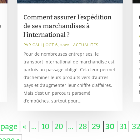
Comment assurer l’expédition
e
de ses marchandises à
l’international ?
PAR
CALI
|
OCT 6, 2022
|
ACTUALITÉS
Pour de nombreuses entreprises, le
transport international de marchandise est
parfois un passage obligé. Cela leur permet
d’acheminer leurs produits vers d’autres
pays et d’augmenter leur chiffre d’affaires.
Mais c’est un parcours parsemé
d’embûches, surtout pour...
 page
«
…
10
20
…
28
29
30
31
3
page »