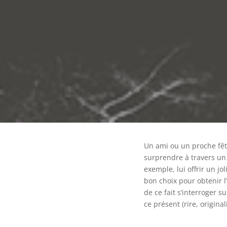
Un ami ou un proche fête
surprendre à travers un
exemple, lui offrir un jol
bon choix pour obtenir l’
de ce fait s’interroger s
ce présent (rire, originali