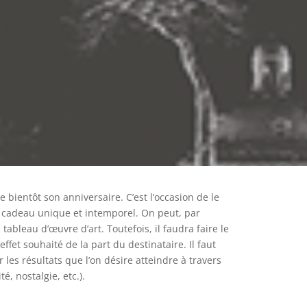
 bientôt son anniversaire. C’est l’occasion de le
 cadeau unique et intemporel. On peut, par
i tableau d’œuvre d’art. Toutefois, il faudra faire le
effet souhaité de la part du destinataire. Il faut
ur les résultats que l’on désire atteindre à travers
té, nostalgie, etc.).