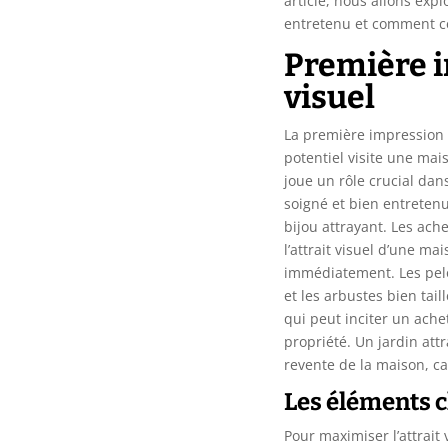
article, nous allons exp
entretenu et comment ce
Première i
visuel
La première impression 
potentiel visite une mai
joue un rôle crucial dans
soigné et bien entreten
bijou attrayant. Les ach
l’attrait visuel d’une m
immédiatement. Les pelou
et les arbustes bien tai
qui peut inciter un ache
propriété. Un jardin at
revente de la maison, c
Les éléments c
Pour maximiser l’attrait v