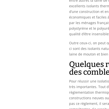
entre autres la laine de
excellents isolants therm
d’une construction et en
économiques et faciles à
par les ménages français
polystyrène et le polyur
qualité d’être insensibles
Outre ceux-ci, on peut o
ci sont des isolants natur
laine de mouton et bien 
Quelques rè
des combl
Pour réussir une isolati
très importantes. Tout d
règlementation thermiqu
constructions neuves ou 
pas ce règlement, il ser