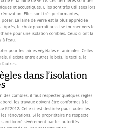
 roche et la laine de verre. Ces dernières sont des
iques et acoustiques. Elles sont très utilisées lors
 rénovation. Elles sont très performantes,
 poser. La laine de verre est la plus appréciée
. Après, le choix pourrait aussi se tourner vers le
éthane pour une isolation combles. Ceux-ci ont la
 à l’eau.
pter pour les laines végétales et animales. Celles-
els. Il existe entre autres le bois, le textile, la
d’autres.
gles dans l’isolation
es
on des combles, il faut respecter quelques règles
’abord, les travaux doivent être conformes à la
e RT2012. Celle-ci est destinée pour toutes les
les rénovations. Si le propriétaire ne respecte
a sanctionné sévèrement par les autorités