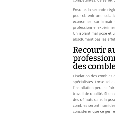
compétentes. Ce serait
Ensuite, la seconde règle
pour obtenir une isolati
économiser sur la main d
professionnel expérimen
Un isolant mal posé et 
absolument pas les effe
Recourir a
professionn
des combl
L’isolation des combles
spécialistes. Lorsqu’elle
l’installation peut se f
travail de qualité. Si o
des défauts dans la pose
combles seront humides
considérer que ce genre 