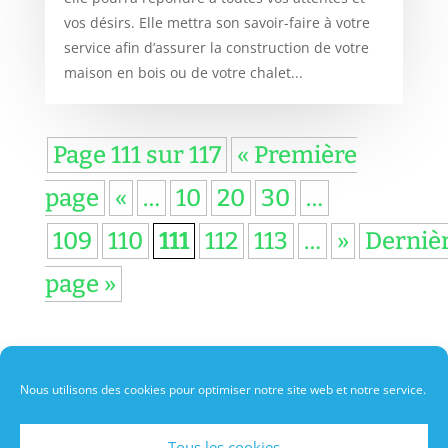
vos désirs. Elle mettra son savoir-faire à votre
service afin d’assurer la construction de votre
maison en bois ou de votre chalet...
Page 111 sur 117
« Première
page
«
…
10
20
30
…
109
110
111
112
113
…
»
Derniè
page »
Nous utilisons des cookies pour optimiser notre site web et notre service.
A propos de moi
Politique de cookies
Contact
Tous les cookies