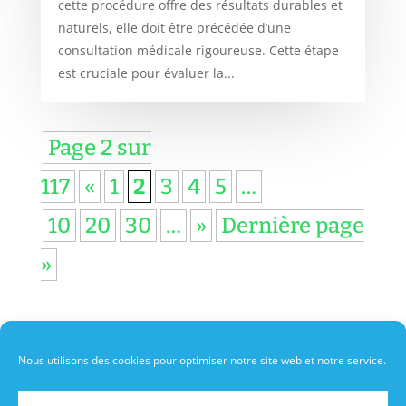
cette procédure offre des résultats durables et
naturels, elle doit être précédée d’une
consultation médicale rigoureuse. Cette étape
est cruciale pour évaluer la...
Page 2 sur
117
«
1
2
3
4
5
…
10
20
30
…
»
Dernière page
»
Nous utilisons des cookies pour optimiser notre site web et notre service.
A propos de moi
Politique de cookies
Contact