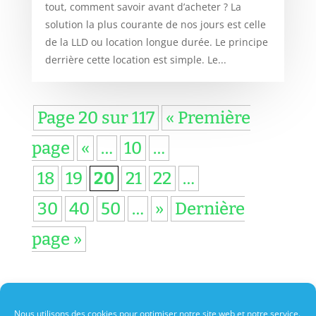
tout, comment savoir avant d’acheter ? La
solution la plus courante de nos jours est celle
de la LLD ou location longue durée. Le principe
derrière cette location est simple. Le...
Page 20 sur 117
« Première
page
«
…
10
…
18
19
20
21
22
…
30
40
50
…
»
Dernière
page »
Nous utilisons des cookies pour optimiser notre site web et notre service.