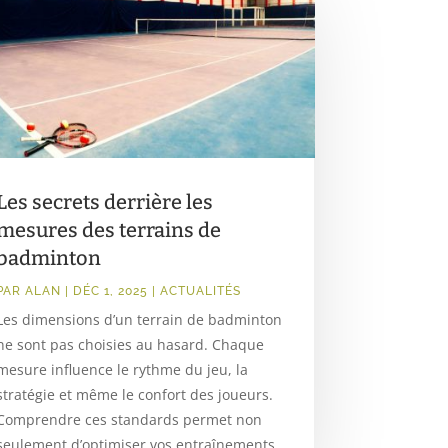
Les secrets derrière les
mesures des terrains de
badminton
PAR
ALAN
|
DÉC 1, 2025
|
ACTUALITÉS
Les dimensions d’un terrain de badminton
ne sont pas choisies au hasard. Chaque
mesure influence le rythme du jeu, la
stratégie et même le confort des joueurs.
Comprendre ces standards permet non
seulement d’optimiser vos entraînements,